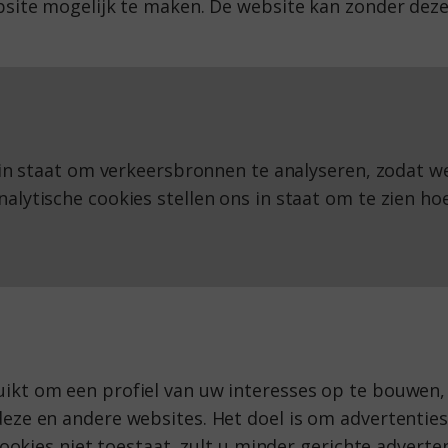
bsite mogelijk te maken. De website kan zonder deze
streren van de gegeven toestemming voor cookiege
 in staat om verkeersbronnen te analyseren, zodat we
lytische cookies stellen ons in staat om te zien ho
Doel
Meten van bezoekstatistieken
kt om een profiel van uw interesses op te bouwen,
Nameten van marketinginspanningen
eze en andere websites. Het doel is om advertenties
 cookies niet toestaat, zult u minder gerichte advert