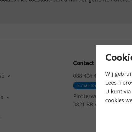
Doel
Duur
Cooki
Contact
Wij gebrui
se
088 404 4600
Lees hiero
U kunt vi
Plotterweg 24
ns
cookies we
3821 BB Amersfoort
t