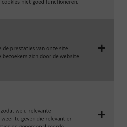
 cookies niet goed functioneren.
Duur
Type
bruik
30
 de prestaties van onze site
e bezoekers zich door de website
Duur
Type
30
HTTPS
 zodat we u relevante
30
HTTPS
 weer te geven die relevant en
enties en gepersonaliseerde