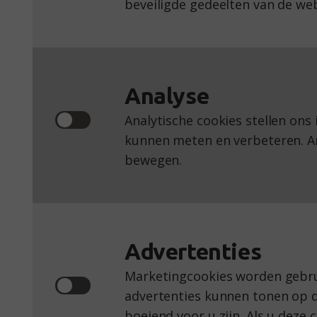
beveiligde gedeelten van de we
Naam
Provider
Doel
Analyse
Toestemming
Idella
Regi
Analytische cookies stellen ons
kunnen meten en verbeteren. Ana
bewegen.
Naam
Provider
Advertenties
Google Analytics
Google
Marketingcookies worden gebrui
YourWoo
YourWoo
advertenties kunnen tonen op d
boeiend voor u zijn. Als u deze