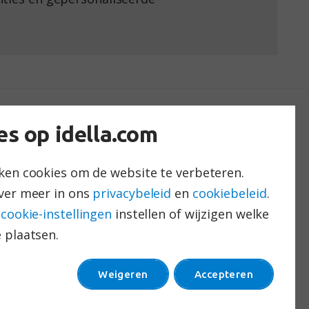
Type
es op idella.com
Wetgeving & certificering
ken cookies om de website te verbeteren.
Algemene voorwaarden
ver meer in ons
privacybeleid
en
cookiebeleid
.
Privacy Verklaring
a
cookie-instellingen
instellen of wijzigen welke
Cookies
 plaatsen.
Klokkenluidersregeling
ISO/IEC 27001:2022
Weigeren
Accepteren
gecertificeerd