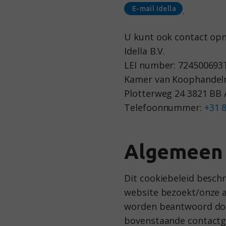
.
U kunt ook contact op
Idella B.V.
LEI number: 72450069
Kamer van Koophandel
Plotterweg 24 3821 BB
Telefoonnummer:
+31 
Algemeen
Dit cookiebeleid beschrij
website bezoekt/onze ap
worden beantwoord doo
bovenstaande contactg