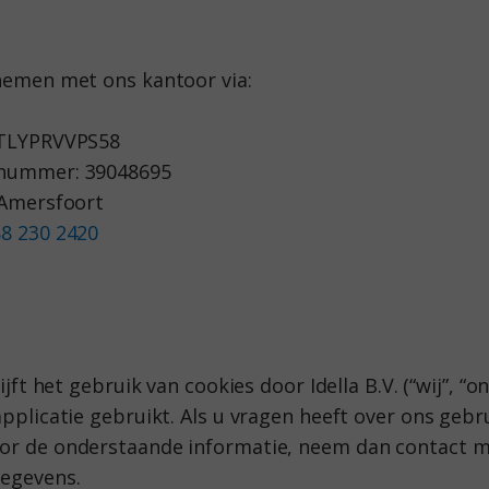
nemen met ons kantoor via:
3TLYPRVVPS58
nummer: 39048695
 Amersfoort
88 230 2420
ft het gebruik van cookies door Idella B.V. (“wij”, “on
plicatie gebruikt. Als u vragen heeft over ons gebru
r de onderstaande informatie, neem dan contact me
egevens.