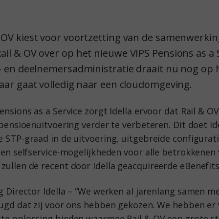
OV kiest voor voortzetting van de samenwerking
ail & OV over op het nieuwe VIPS Pensions as a 
s- en deelnemersadministratie draait nu nog op
aar gaat volledig naar een cloudomgeving.
nsions as a Service zorgt Idella ervoor dat Rail & OV
pensioenuitvoering verder te verbeteren. Dit doet I
STP-graad in de uitvoering, uitgebreide configurati
en selfservice-mogelijkheden voor alle betrokkenen 
ullen de recent door Idella geacquireerde eBenefi
g Director Idella – “We werken al jarenlang samen m
ugd dat zij voor ons hebben gekozen. We hebben er 
te oplossing bieden waarmee Rail & OV een grote s