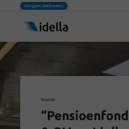
Inloggen deelnemers
Nieuws
“Pensioenfonds