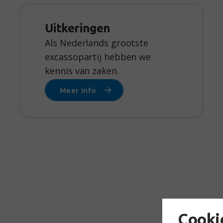
Uitkeringen
Als Nederlands grootste
excassopartij hebben we
kennis van zaken.
Meer info
Cooki