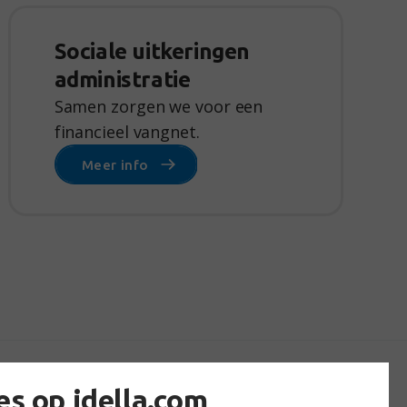
Sociale uitkeringen
administratie
Samen zorgen we voor een
financieel vangnet.
Meer info
es op idella.com